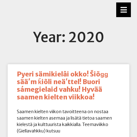
Year: 2020
Pyeri sämikielâi okko! Šiõǥǥ
sääʹm ǩiõli neäʹttel! Buori
sámegielaid vahku! Hyvää
saamen kielten viikkoa!
Saamen kielten viikon tavoitteena on nostaa
saamen kielten asemaa ja lisätä tietoa saamen
kielestä ja kulttuurista kaikkialla. Teemaviikko
(Giellavahkku) kutsuu